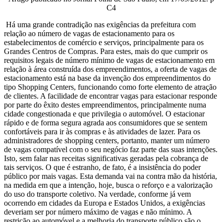
C4
Há uma grande contradição nas exigências da prefeitura com
relação ao número de vagas de estacionamento para os
estabelecimentos de comércio e serviços, principalmente para os
Grandes Centros de Compras. Para estes, mais do que cumprir os
requisitos legais de número mínimo de vagas de estacionamento em
relação à área construída dos empreendimentos, a oferta de vagas de
estacionamento está na base da invenção dos empreendimentos do
tipo Shopping Centers, funcionando como forte elemento de atração
de clientes. A facilidade de encontrar vagas para estacionar responde
por parte do êxito destes empreendimentos, principalmente numa
cidade congestionada e que privilegia o automóvel. O estacionar
rápido e de forma segura agrada aos consumidores que se sentem
confortáveis para ir às compras e às atividades de lazer. Para os
administradores de shopping centers, portanto, manter um número
de vagas compatível com o seu negócio faz parte das suas intenções.
Isto, sem falar nas receitas significativas geradas pela cobrança de
tais serviços. O que é estranho, de fato, é a insistência do poder
público por mais vagas. Esta demanda vai na contra mão da história,
na medida em que a intenção, hoje, busca o reforço e a valorização
do uso do transporte coletivo. Na verdade, conforme já vem
ocorrendo em cidades da Europa e Estados Unidos, a exigências
deveriam ser por número máximo de vagas e não mínimo. A
restrição ao automóvel e a melhoria do transporte público são o