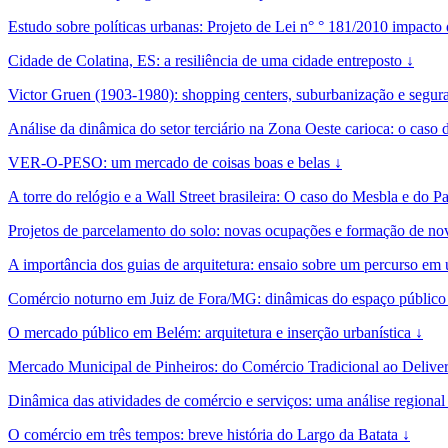
Estudo sobre políticas urbanas: Projeto de Lei n° ° 181/2010 impacto
Cidade de Colatina, ES: a resiliência de uma cidade entreposto ↓
Victor Gruen (1903-1980): shopping centers, suburbanização e segura
Análise da dinâmica do setor terciário na Zona Oeste carioca: o caso
VER-O-PESO: um mercado de coisas boas e belas ↓
A torre do relógio e a Wall Street brasileira: O caso do Mesbla e do 
Projetos de parcelamento do solo: novas ocupações e formação de no
A importância dos guias de arquitetura: ensaio sobre um percurso em
Comércio noturno em Juiz de Fora/MG: dinâmicas do espaço público 
O mercado público em Belém: arquitetura e inserção urbanística ↓
Mercado Municipal de Pinheiros: do Comércio Tradicional ao Delive
Dinâmica das atividades de comércio e serviços: uma análise regional 
O comércio em três tempos: breve história do Largo da Batata ↓