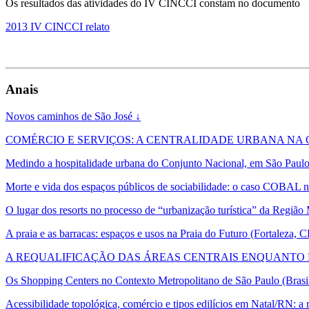
Os resultados das atividades do IV CINCCI constam no documento
2013 IV CINCCI relato
Anais
Novos caminhos de São José ↓
COMÉRCIO E SERVIÇOS: A CENTRALIDADE URBANA NA C
Medindo a hospitalidade urbana do Conjunto Nacional, em São Paulo
Morte e vida dos espaços públicos de sociabilidade: o caso COBAL n
O lugar dos resorts no processo de “urbanização turística” da Região 
A praia e as barracas: espaços e usos na Praia do Futuro (Fortaleza, C
A REQUALIFICAÇÃO DAS ÁREAS CENTRAIS ENQUANTO DESA
Os Shopping Centers no Contexto Metropolitano de São Paulo (Brasil
Acessibilidade topológica, comércio e tipos edilícios em Natal/RN: a 