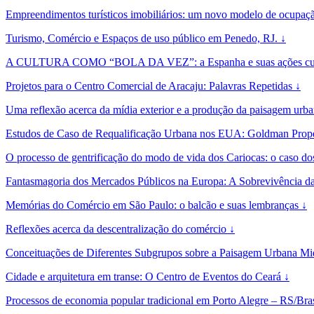
Empreendimentos turísticos imobiliários: um novo modelo de ocupação 
Turismo, Comércio e Espaços de uso público em Penedo, RJ. ↓
A CULTURA COMO “BOLA DA VEZ”: a Espanha e suas ações cultur
Projetos para o Centro Comercial de Aracaju: Palavras Repetidas ↓
Uma reflexão acerca da mídia exterior e a produção da paisagem urba
Estudos de Caso de Requalificação Urbana nos EUA: Goldman Prope
O processo de gentrificação do modo de vida dos Cariocas: o caso do
Fantasmagoria dos Mercados Públicos na Europa: A Sobrevivência d
Memórias do Comércio em São Paulo: o balcão e suas lembranças ↓
Reflexões acerca da descentralização do comércio ↓
Conceituações de Diferentes Subgrupos sobre a Paisagem Urbana Mid
Cidade e arquitetura em transe: O Centro de Eventos do Ceará ↓
Processos de economia popular tradicional em Porto Alegre – RS/Bras