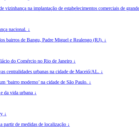
 de vizinhança na implantação de estabelecimentos comerciais de grande
nça nacional. ↓
 dos bairros de Bangu, Padre Miguel e Realengo (RJ). ↓
Palácio do Comércio no Rio de Janeiro ↓
vas centralidades urbanas na cidade de Maceió/AL. ↓
 um ‘bairro moderno’ na cidade de São Paulo. ↓
e da vida urbana ↓
ry ↓
a partir de medidas de localização ↓