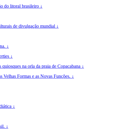
do litoral brasileiro ↓
ais de divulgação mundial ↓
na. ↓
rties ↓
s quiosques na orla da praia de Copacabana ↓
as Velhas Formas e as Novas Funções. ↓
iática ↓
il. ↓