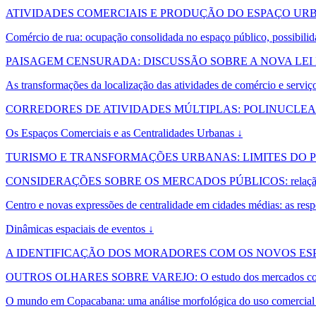
ATIVIDADES COMERCIAIS E PRODUÇÃO DO ESPAÇO UR
Comércio de rua: ocupação consolidada no espaço público, possibili
PAISAGEM CENSURADA: DISCUSSÃO SOBRE A NOVA LEI 
As transformações da localização das atividades de comércio e serv
CORREDORES DE ATIVIDADES MÚLTIPLAS: POLINUCLEA
Os Espaços Comerciais e as Centralidades Urbanas ↓
TURISMO E TRANSFORMAÇÕES URBANAS: LIMITES DO PL
CONSIDERAÇÕES SOBRE OS MERCADOS PÚBLICOS: relação de soci
Centro e novas expressões de centralidade em cidades médias: as respo
Dinâmicas espaciais de eventos ↓
A IDENTIFICAÇÃO DOS MORADORES COM OS NOVOS ESP
OUTROS OLHARES SOBRE VAREJO: O estudo dos mercados como co
O mundo em Copacabana: uma análise morfológica do uso comercial