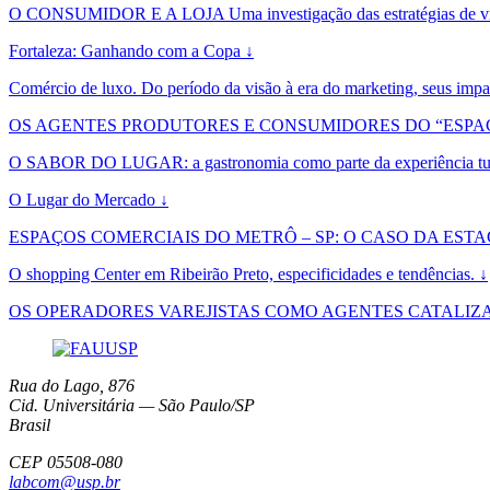
O CONSUMIDOR E A LOJA Uma investigação das estratégias de visu
Fortaleza: Ganhando com a Copa ↓
Comércio de luxo. Do período da visão à era do marketing, seus impac
OS AGENTES PRODUTORES E CONSUMIDORES DO “ESPAÇ
O SABOR DO LUGAR: a gastronomia como parte da experiência tur
O Lugar do Mercado ↓
ESPAÇOS COMERCIAIS DO METRÔ – SP: O CASO DA ES
O shopping Center em Ribeirão Preto, especificidades e tendências. ↓
OS OPERADORES VAREJISTAS COMO AGENTES CATALIZA
Rua do Lago, 876
Cid. Universitária — São Paulo/SP
Brasil
CEP 05508-080
labcom@usp.br