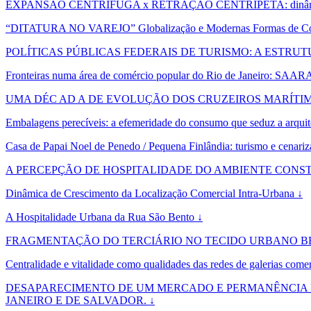
EXPANSÃO CENTRÍFUGA x RETRAÇÃO CENTRÍPETA: dinâmicas de o
“DITATURA NO VAREJO” Globalização e Modernas Formas de Com
POLÍTICAS PÚBLICAS FEDERAIS DE TURISMO: A ESTRU
Fronteiras numa área de comércio popular do Rio de Janeiro: SAAR
UMA DÉC AD A DE EVOLUÇÃO DOS CRUZEIROS MARÍTIM
Embalagens perecíveis: a efemeridade do consumo que seduz a arquit
Casa de Papai Noel de Penedo / Pequena Finlândia: turismo e cenariz
A PERCEPÇÃO DE HOSPITALIDADE DO AMBIENTE CONSTRUÍDO:
Dinâmica de Crescimento da Localização Comercial Intra-Urbana ↓
A Hospitalidade Urbana da Rua São Bento ↓
FRAGMENTAÇÃO DO TERCIÁRIO NO TECIDO URBANO BE
Centralidade e vitalidade como qualidades das redes de galerias comer
DESAPARECIMENTO DE UM MERCADO E PERMANÊNCIA D
JANEIRO E DE SALVADOR. ↓