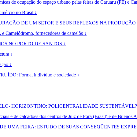
cupação do espaço urbano pelas feiras de Caruaru (PE) e Cam
ércio no Brasil ↓
TURAÇÃO DE UM SETOR E SEUS REFLEXOS NA PRODUÇÃO 
A e Camelódromo, fornecedores de camelôs ↓
OS NO PORTO DE SANTOS ↓
etura ↓
ação ↓
 Forma, indivíduo e sociedade ↓
LO- HORIZONTINO: POLICENTRALIDADE SUSTENTÁVEL?
ciais e de calçadões dos centros de Juiz de Fora (Brasil) e de Buenos A
E UMA FEIRA: ESTUDO DE SUAS CONSEQÜENTES EXPRES