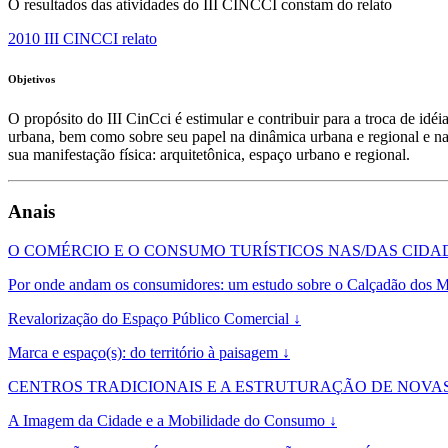
O resultados das atividades do III CINCCI constam do relato
2010 III CINCCI relato
Objetivos
O propósito do III CinCci é estimular e contribuir para a troca de idé
urbana, bem como sobre seu papel na dinâmica urbana e regional e na 
sua manifestação física: arquitetônica, espaço urbano e regional.
Anais
O COMÉRCIO E O CONSUMO TURÍSTICOS NAS/DAS CIDADE
Por onde andam os consumidores: um estudo sobre o Calçadão dos M
Revalorização do Espaço Público Comercial ↓
Marca e espaço(s): do território à paisagem ↓
CENTROS TRADICIONAIS E A ESTRUTURAÇÃO DE NOVA
A Imagem da Cidade e a Mobilidade do Consumo ↓