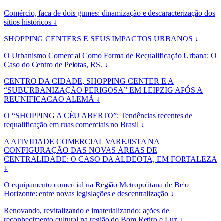
Comércio, faca de dois gumes: dinamização e descaracterização dos
sítios históricos ↓
SHOPPING CENTERS E SEUS IMPACTOS URBANOS ↓
O Urbanismo Comercial Como Forma de Requalificação Urbana: O
Caso do Centro de Pelotas, RS. ↓
CENTRO DA CIDADE, SHOPPING CENTER E A
“SUBURBANIZAÇÃO PERIGOSA” EM LEIPZIG APÓS A
REUNIFICACAO ALEMÃ ↓
O “SHOPPING A CÉU ABERTO”: Tendências recentes de
requalificação em ruas comerciais no Brasil ↓
A ATIVIDADE COMERCIAL VAREJISTA NA
CONFIGURAÇÃO DAS NOVAS ÁREAS DE
CENTRALIDADE: O CASO DA ALDEOTA, EM FORTALEZA
↓
O equipamento comercial na Região Metropolitana de Belo
Horizonte: entre novas legislações e descentralização ↓
Renovando, revitalizando e imaterializando: ações de
reconhecimento cultural na região do Bom Retiro e Luz ↓