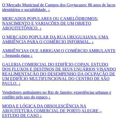
O Mercado Municipal de Campos dos Goytacazes: 86 anos de laços
identitários e sociabilidade. ↓
MERCADOS POPULARES OU CAMELÓDROMOS:
NASCIMENTO E VARIAÇÕES DE UM OBJETO
ARQUITETÔNICO. ↓
O MERCADO POPULAR DA RUA URUGUAIANA: UMA
AMBIÊNCIA PARA O COMÉRCIO INFORMAL. ↓
AMBIÊNCIAS QUE ABRIGAM O COMÉRCIO AMBULANTE
– Segunda etapa ↓
GALERIA COMERCIAL DO EDIFÍCIO COPAN. ESTUDO
DOS FLUXOS E DESTINOS DE SEUS USUÁRIOS VISANDO
REALIMENTAÇÃO DO DESEMPENHO DA OCUPAÇÃO DE
UM EDIFÍCIO MULTIFUNCIONAL DO CENTRO DE SÃO
PAULO. ↓
Vendedores ambulantes no Rio de Janeiro: experiências urbanas e
conflito pelo uso do espaço ↓
MODA E LÓGICA DA OBSOLESCÊNCIA NA
ARQUITETURA COMERCIAL DE PORTO ALEGRE –
ESTUDO DE CASO ↓