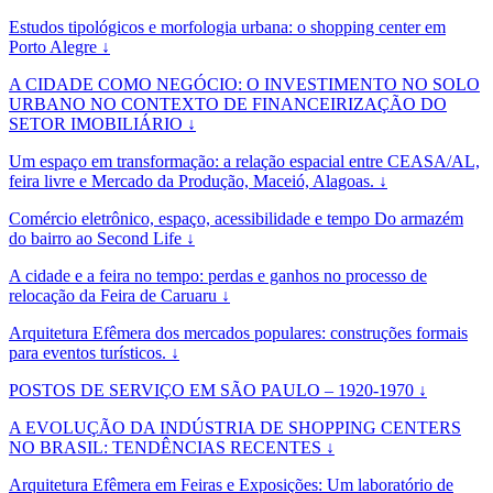
Estudos tipológicos e morfologia urbana: o shopping center em
Porto Alegre ↓
A CIDADE COMO NEGÓCIO: O INVESTIMENTO NO SOLO
URBANO NO CONTEXTO DE FINANCEIRIZAÇÃO DO
SETOR IMOBILIÁRIO ↓
Um espaço em transformação: a relação espacial entre CEASA/AL,
feira livre e Mercado da Produção, Maceió, Alagoas. ↓
Comércio eletrônico, espaço, acessibilidade e tempo Do armazém
do bairro ao Second Life ↓
A cidade e a feira no tempo: perdas e ganhos no processo de
relocação da Feira de Caruaru ↓
Arquitetura Efêmera dos mercados populares: construções formais
para eventos turísticos. ↓
POSTOS DE SERVIÇO EM SÃO PAULO – 1920-1970 ↓
A EVOLUÇÃO DA INDÚSTRIA DE SHOPPING CENTERS
NO BRASIL: TENDÊNCIAS RECENTES ↓
Arquitetura Efêmera em Feiras e Exposições: Um laboratório de